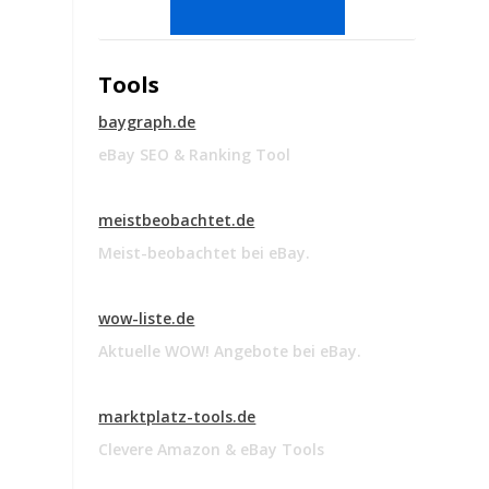
Tools
baygraph.de
eBay SEO & Ranking Tool
meistbeobachtet.de
Meist-beobachtet bei eBay.
wow-liste.de
Aktuelle WOW! Angebote bei eBay.
marktplatz-tools.de
Clevere Amazon & eBay Tools