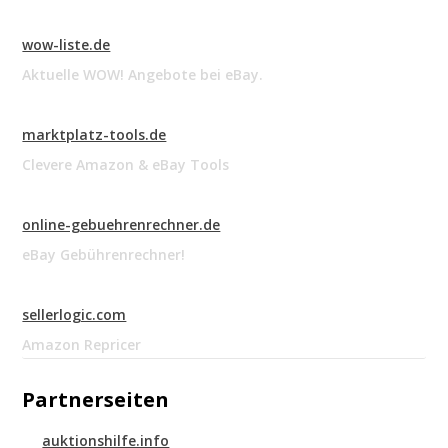
wow-liste.de
Aktuelle WOW! Angebote bei eBay.
marktplatz-tools.de
Clevere Amazon & eBay Tools
online-gebuehrenrechner.de
eBay Gebührenrechner!
sellerlogic.com
Amazon Repricer
Partnerseiten
auktionshilfe.info