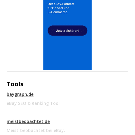
Tools
baygraph.de
eBay SEO & Ranking Tool
meistbeobachtet.de
Meist-beobachtet bei eBay.