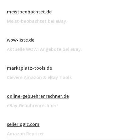
meistbeobachtet.de
Meist-beobachtet bei eBay.
wow-liste.de
Aktuelle WOW! Angebote bei eBay.
marktplatz-tools.de
Clevere Amazon & eBay Tools
online-gebuehrenrechner.de
eBay Gebührenrechner!
sellerlogic.com
Amazon Repricer