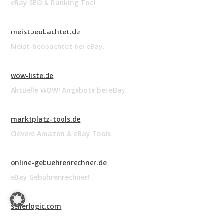
eBay SEO & Ranking Tool
meistbeobachtet.de
Meist-beobachtet bei eBay.
wow-liste.de
Aktuelle WOW! Angebote bei eBay.
marktplatz-tools.de
Clevere Amazon & eBay Tools
online-gebuehrenrechner.de
eBay Gebührenrechner!
sellerlogic.com