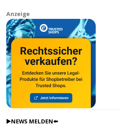
Anzeige
▶️NEWS MELDEN⬅️