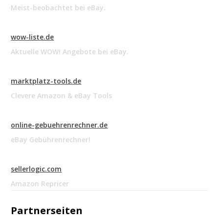
Meist-beobachtet bei eBay.
wow-liste.de
Aktuelle WOW! Angebote bei eBay.
marktplatz-tools.de
Clevere Amazon & eBay Tools
online-gebuehrenrechner.de
eBay Gebührenrechner!
sellerlogic.com
Amazon Repricer
Partnerseiten