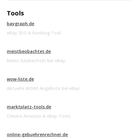
Tools
baygraph.de
eBay SEO & Ranking Tool
meistbeobachtet.de
Meist-beobachtet bei eBay.
wow-liste.de
Aktuelle WOW! Angebote bei eBay.
marktplatz-tools.de
Clevere Amazon & eBay Tools
online-gebuehrenrechner.de