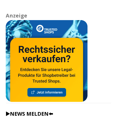
Anzeige
▶️NEWS MELDEN⬅️