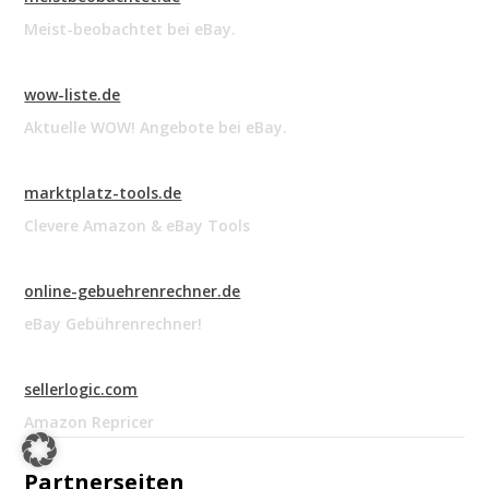
Meist-beobachtet bei eBay.
wow-liste.de
Aktuelle WOW! Angebote bei eBay.
marktplatz-tools.de
Clevere Amazon & eBay Tools
online-gebuehrenrechner.de
eBay Gebührenrechner!
sellerlogic.com
Amazon Repricer
Partnerseiten