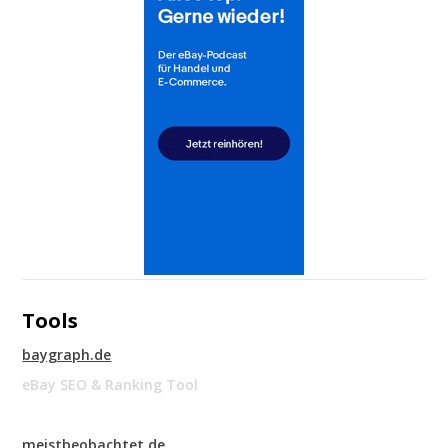
Tools
baygraph.de
eBay SEO & Ranking Tool
meistbeobachtet.de