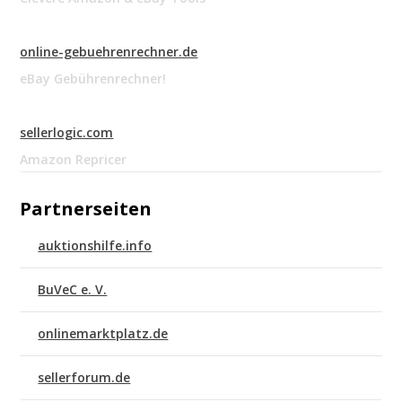
online-gebuehrenrechner.de
eBay Gebührenrechner!
sellerlogic.com
Amazon Repricer
Partnerseiten
auktionshilfe.info
BuVeC e. V.
onlinemarktplatz.de
sellerforum.de