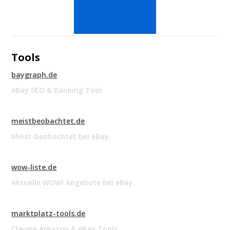
Tools
baygraph.de
eBay SEO & Ranking Tool
meistbeobachtet.de
Meist-beobachtet bei eBay.
wow-liste.de
Aktuelle WOW! Angebote bei eBay.
marktplatz-tools.de
Clevere Amazon & eBay Tools