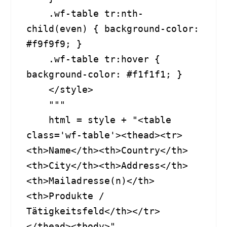
    .wf-table tr:nth-
child(even) { background-color: 
#f9f9f9; }

    .wf-table tr:hover { 
background-color: #f1f1f1; }

    </style>

    """

    html = style + "<table 
class='wf-table'><thead><tr>
<th>Name</th><th>Country</th>
<th>City</th><th>Address</th>
<th>Mailadresse(n)</th>
<th>Produkte / 
Tätigkeitsfeld</th></tr>
</thead><tbody>"
