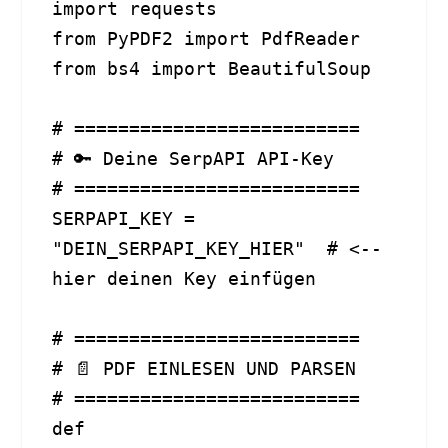
import requests

from PyPDF2 import PdfReader

from bs4 import BeautifulSoup

# ==========================

# 🔑 Deine SerpAPI API-Key

# ==========================

SERPAPI_KEY = 
"DEIN_SERPAPI_KEY_HIER"  # <-- 
hier deinen Key einfügen

# ==========================

# 📄 PDF EINLESEN UND PARSEN

# ==========================

def 