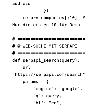
address

            })

    return companies[:10]  # 
Nur die ersten 10 für Demo

# ==========================

# 🌐 WEB-SUCHE MIT SERPAPI

# ==========================

def serpapi_search(query):

    url = 
"https://serpapi.com/search"

    params = {

        "engine": "google",

        "q": query,

        "hl": "en",
