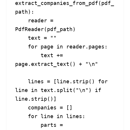
extract_companies_from_pdf(pdf_
path):

    reader = 
PdfReader(pdf_path)

    text = ""

    for page in reader.pages:

        text += 
page.extract_text() + "\n"

    lines = [line.strip() for 
line in text.split("\n") if 
line.strip()]

    companies = []

    for line in lines:

        parts = 