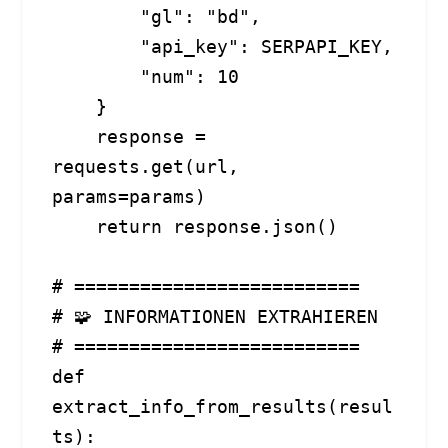
        "gl": "bd",

        "api_key": SERPAPI_KEY,

        "num": 10

    }

    response = 
requests.get(url, 
params=params)

    return response.json()

# ==========================

# 🧩 INFORMATIONEN EXTRAHIEREN

# ==========================

def 
extract_info_from_results(resul
ts):
