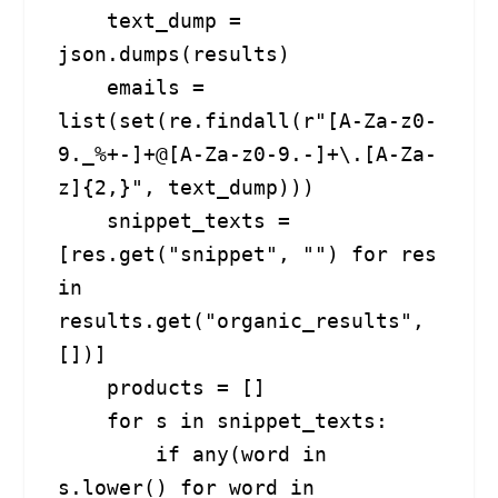
    text_dump = 
json.dumps(results)

    emails = 
list(set(re.findall(r"[A-Za-z0-
9._%+-]+@[A-Za-z0-9.-]+\.[A-Za-
z]{2,}", text_dump)))

    snippet_texts = 
[res.get("snippet", "") for res 
in 
results.get("organic_results", 
[])]

    products = []

    for s in snippet_texts:

        if any(word in 
s.lower() for word in 