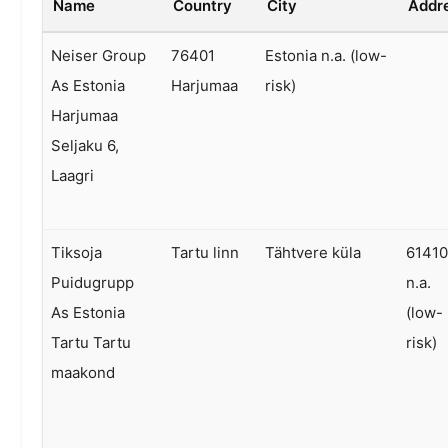
Name
Country
City
Addr
Neiser Group
76401
Estonia n.a. (low-
As Estonia
Harjumaa
risk)
Harjumaa
Seljaku 6,
Laagri
Tiksoja
Tartu linn
Tähtvere küla
6141
Puidugrupp
n.a.
As Estonia
(low-
Tartu Tartu
risk)
maakond