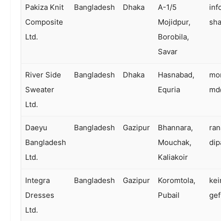
Pakiza Knit
Bangladesh
Dhaka
A-1/5
inf
Composite
Mojidpur,
sh
Ltd.
Borobila,
Savar
River Side
Bangladesh
Dhaka
Hasnabad,
mo
Sweater
Equria
md
Ltd.
Daeyu
Bangladesh
Gazipur
Bhannara,
ra
Bangladesh
Mouchak,
di
Ltd.
Kaliakoir
Integra
Bangladesh
Gazipur
Koromtola,
kei
Dresses
Pubail
ge
Ltd.