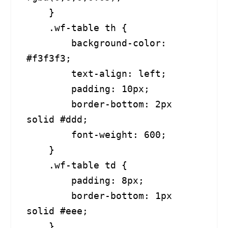
    }

    .wf-table th {

        background-color: 
#f3f3f3;

        text-align: left;

        padding: 10px;

        border-bottom: 2px 
solid #ddd;

        font-weight: 600;

    }

    .wf-table td {

        padding: 8px;

        border-bottom: 1px 
solid #eee;

    }
