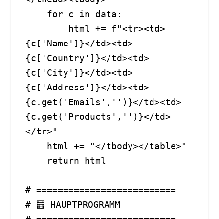
    for c in data:

        html += f"<tr><td>
{c['Name']}</td><td>
{c['Country']}</td><td>
{c['City']}</td><td>
{c['Address']}</td><td>
{c.get('Emails','')}</td><td>
{c.get('Products','')}</td>
</tr>"

    html += "</tbody></table>"

    return html

# ==========================

# 🧮 HAUPTPROGRAMM
