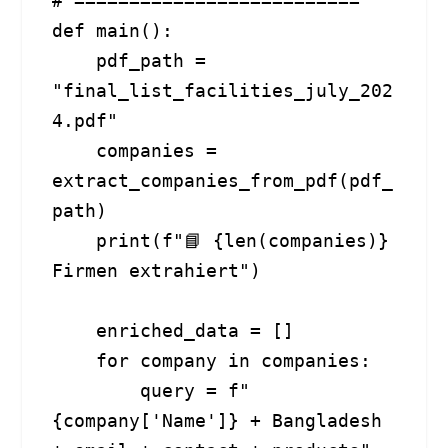
# ==========================

def main():

    pdf_path = 
"final_list_facilities_july_202
4.pdf"

    companies = 
extract_companies_from_pdf(pdf_
path)

    print(f"📘 {len(companies)} 
Firmen extrahiert")

    enriched_data = []

    for company in companies:

        query = f"
{company['Name']} + Bangladesh 