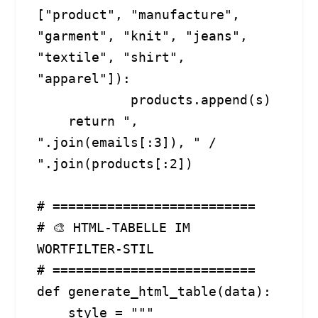
["product", "manufacture", 
"garment", "knit", "jeans", 
"textile", "shirt", 
"apparel"]):

            products.append(s)

    return ", 
".join(emails[:3]), " / 
".join(products[:2])

# ==========================

# 🎨 HTML-TABELLE IM 
WORTFILTER-STIL

# ==========================

def generate_html_table(data):

    style = """
