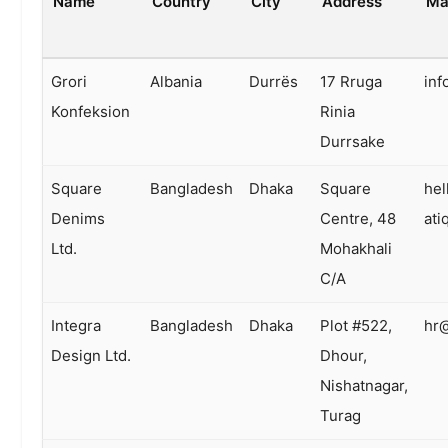
Name
Country
City
Address
Ma
Grori
Albania
Durrës
17 Rruga
inf
Konfeksion
Rinia
Durrsake
Square
Bangladesh
Dhaka
Square
he
Denims
Centre, 48
at
Ltd.
Mohakhali
C/A
Integra
Bangladesh
Dhaka
Plot #522,
hr@
Design Ltd.
Dhour,
Nishatnagar,
Turag