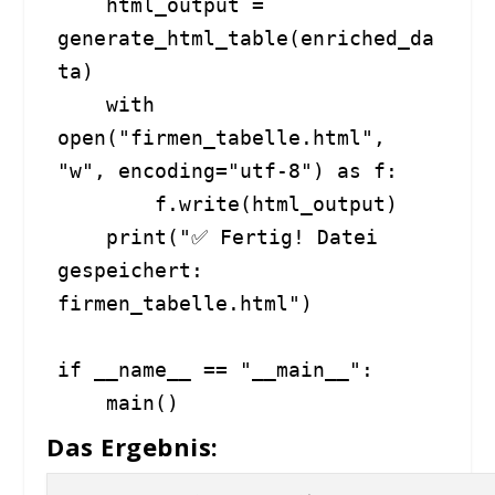
    html_output = 
generate_html_table(enriched_da
ta)

    with 
open("firmen_tabelle.html", 
"w", encoding="utf-8") as f:

        f.write(html_output)

    print("✅ Fertig! Datei 
gespeichert: 
firmen_tabelle.html")

if __name__ == "__main__":

    main()
Das Ergebnis: