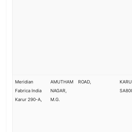
Meridian
AMUTHAM
ROAD,
KARU
Fabrica India
NAGAR,
SA80
Karur 290-A,
M.G.