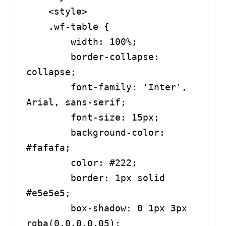
    <style>

    .wf-table {

        width: 100%;

        border-collapse: 
collapse;

        font-family: 'Inter', 
Arial, sans-serif;

        font-size: 15px;

        background-color: 
#fafafa;

        color: #222;

        border: 1px solid 
#e5e5e5;

        box-shadow: 0 1px 3px 
rgba(0,0,0,0.05);
