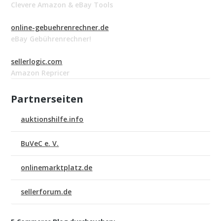
Clevere Amazon & eBay Tools
online-gebuehrenrechner.de
eBay Gebührenrechner!
sellerlogic.com
Amazon Repricer
Partnerseiten
auktionshilfe.info
BuVeC e. V.
onlinemarktplatz.de
sellerforum.de