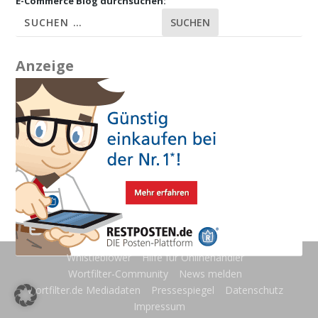
E-Commerce Blog durchsuchen:
SUCHEN
Anzeige
Whistleblower
Hilfe für Onlinehändler
Wortfilter-Community
News melden
wortfilter.de Mediadaten
Pressespiegel
Datenschutz
Impressum