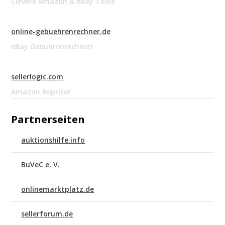
Clevere Amazon & eBay Tools
online-gebuehrenrechner.de
eBay Gebührenrechner!
sellerlogic.com
Amazon Repricer
Partnerseiten
auktionshilfe.info
BuVeC e. V.
onlinemarktplatz.de
sellerforum.de