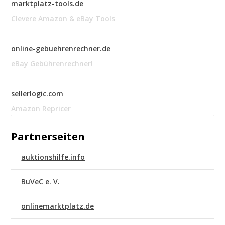
marktplatz-tools.de
Clevere Amazon & eBay Tools
online-gebuehrenrechner.de
eBay Gebührenrechner!
sellerlogic.com
Amazon Repricer
Partnerseiten
auktionshilfe.info
BuVeC e. V.
onlinemarktplatz.de