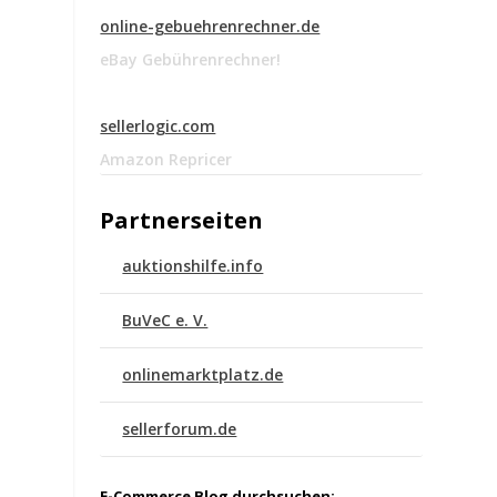
online-gebuehrenrechner.de
eBay Gebührenrechner!
sellerlogic.com
Amazon Repricer
Partnerseiten
auktionshilfe.info
BuVeC e. V.
onlinemarktplatz.de
sellerforum.de
E-Commerce Blog durchsuchen: