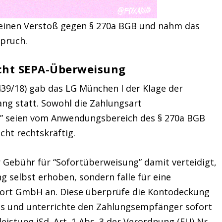
 einen Verstoß gegen § 270a BGB und nahm das
pruch.
cht SEPA-Überweisung
439/18) gab das LG München I der Klage der
ng statt. Sowohl die Zahlungsart
al” seien vom Anwendungsbereich des § 270a BGB
icht rechtskräftig.
r Gebühr für “Sofortüberweisung” damit verteidigt,
g selbst erhoben, sondern falle für eine
ofort GmbH an. Diese überprüfe die Kontodeckung
us und unterrichte den Zahlungsempfänger sofort
leistung iSd. Art. 1 Abs. 3 der Verordnung (EU) Nr.