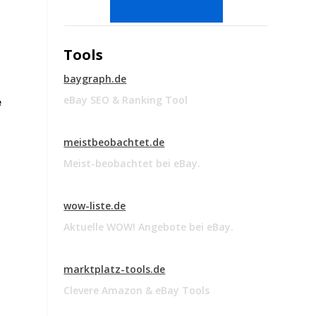
Tools
baygraph.de
eBay SEO & Ranking Tool
e
meistbeobachtet.de
Meist-beobachtet bei eBay.
wow-liste.de
Aktuelle WOW! Angebote bei eBay.
marktplatz-tools.de
Clevere Amazon & eBay Tools