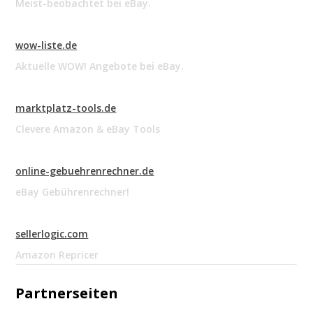
Meist-beobachtet bei eBay.
wow-liste.de
Aktuelle WOW! Angebote bei eBay.
marktplatz-tools.de
Clevere Amazon & eBay Tools
online-gebuehrenrechner.de
eBay Gebührenrechner!
sellerlogic.com
Amazon Repricer
Partnerseiten