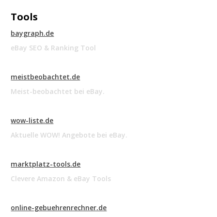
Tools
baygraph.de
eBay SEO & Ranking Tool
meistbeobachtet.de
Meist-beobachtet bei eBay.
wow-liste.de
Aktuelle WOW! Angebote bei eBay.
marktplatz-tools.de
Clevere Amazon & eBay Tools
online-gebuehrenrechner.de