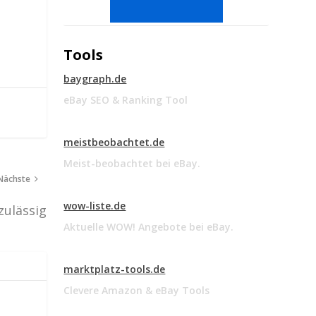
Tools
baygraph.de
eBay SEO & Ranking Tool
meistbeobachtet.de
Meist-beobachtet bei eBay.
Nächste
wow-liste.de
zulässig
Aktuelle WOW! Angebote bei eBay.
marktplatz-tools.de
Clevere Amazon & eBay Tools