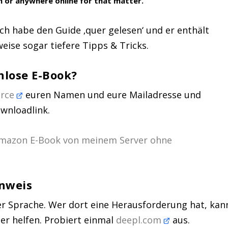
n or anywhere online for that matter.
ich habe den Guide ‚quer gelesen‘ und er enthält
weise sogar tiefere Tipps & Tricks.
lose E-Book?
rce
euren Namen und eure Mailadresse und
ownloadlink.
Amazon E-Book von meinem Server ohne
inweis
er Sprache. Wer dort eine Herausforderung hat, kan
er helfen. Probiert einmal
deepl.com
aus.