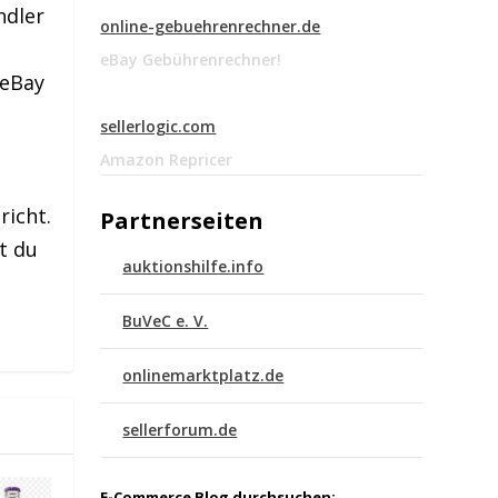
ndler
online-gebuehrenrechner.de
eBay Gebührenrechner!
 eBay
sellerlogic.com
Amazon Repricer
richt.
Partnerseiten
t du
auktionshilfe.info
BuVeC e. V.
onlinemarktplatz.de
sellerforum.de
E-Commerce Blog durchsuchen: