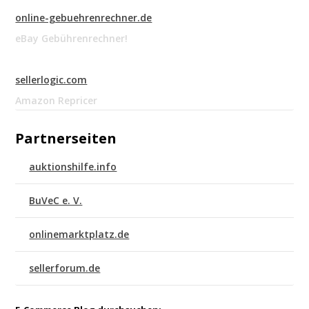
online-gebuehrenrechner.de
eBay Gebührenrechner!
sellerlogic.com
Amazon Repricer
Partnerseiten
auktionshilfe.info
BuVeC e. V.
onlinemarktplatz.de
sellerforum.de