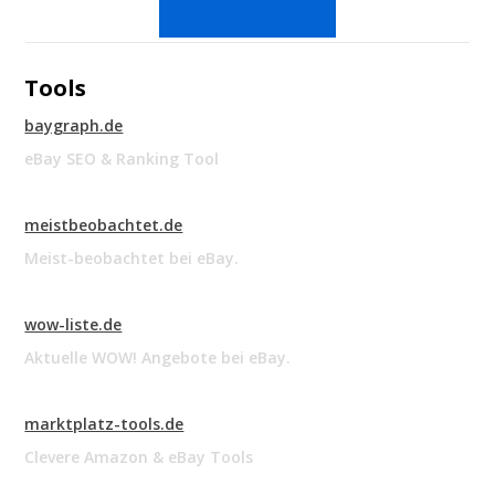
Tools
baygraph.de
eBay SEO & Ranking Tool
meistbeobachtet.de
Meist-beobachtet bei eBay.
wow-liste.de
Aktuelle WOW! Angebote bei eBay.
marktplatz-tools.de
Clevere Amazon & eBay Tools