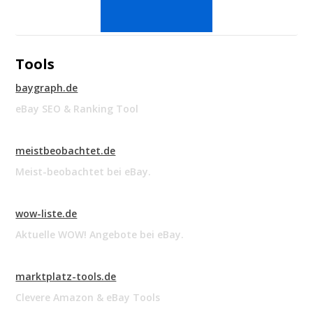
Tools
baygraph.de
eBay SEO & Ranking Tool
meistbeobachtet.de
Meist-beobachtet bei eBay.
wow-liste.de
Aktuelle WOW! Angebote bei eBay.
marktplatz-tools.de
Clevere Amazon & eBay Tools