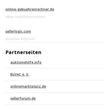
online-gebuehrenrechner.de
eBay Gebührenrechner!
sellerlogic.com
Amazon Repricer
Partnerseiten
auktionshilfe.info
BuVeC e. V.
onlinemarktplatz.de
sellerforum.de