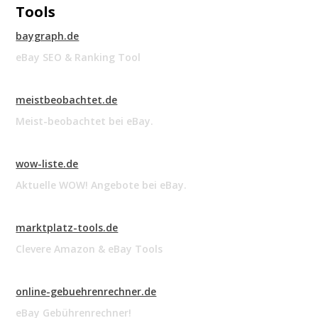
Tools
baygraph.de
eBay SEO & Ranking Tool
meistbeobachtet.de
Meist-beobachtet bei eBay.
wow-liste.de
Aktuelle WOW! Angebote bei eBay.
marktplatz-tools.de
Clevere Amazon & eBay Tools
online-gebuehrenrechner.de
eBay Gebührenrechner!