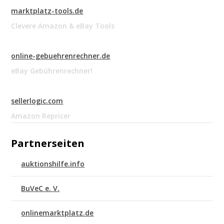
marktplatz-tools.de
Clevere Amazon & eBay Tools
online-gebuehrenrechner.de
eBay Gebührenrechner!
sellerlogic.com
Amazon Repricer
Partnerseiten
auktionshilfe.info
BuVeC e. V.
onlinemarktplatz.de