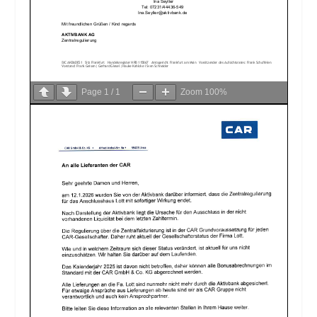
Page
1
/
1
Zoom
100%