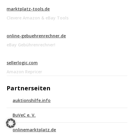
marktplatz-tools.de
Clevere Amazon & eBay Tools
online-gebuehrenrechner.de
eBay Gebührenrechner!
sellerlogic.com
Amazon Repricer
Partnerseiten
auktionshilfe.info
BuVeC e. V.
onlinemarktplatz.de