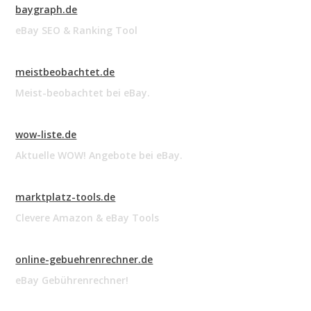
baygraph.de
eBay SEO & Ranking Tool
meistbeobachtet.de
Meist-beobachtet bei eBay.
wow-liste.de
Aktuelle WOW! Angebote bei eBay.
marktplatz-tools.de
Clevere Amazon & eBay Tools
online-gebuehrenrechner.de
eBay Gebührenrechner!