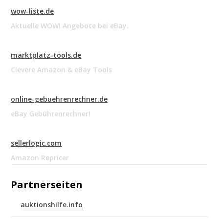
wow-liste.de
Aktuelle WOW! Angebote bei eBay.
marktplatz-tools.de
Clevere Amazon & eBay Tools
online-gebuehrenrechner.de
eBay Gebührenrechner!
sellerlogic.com
Amazon Repricer
Partnerseiten
auktionshilfe.info