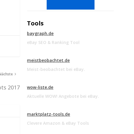
Tools
baygraph.de
eBay SEO & Ranking Tool
meistbeobachtet.de
Meist-beobachtet bei eBay.
Nächste
ots 2017
wow-liste.de
Aktuelle WOW! Angebote bei eBay.
marktplatz-tools.de
Clevere Amazon & eBay Tools