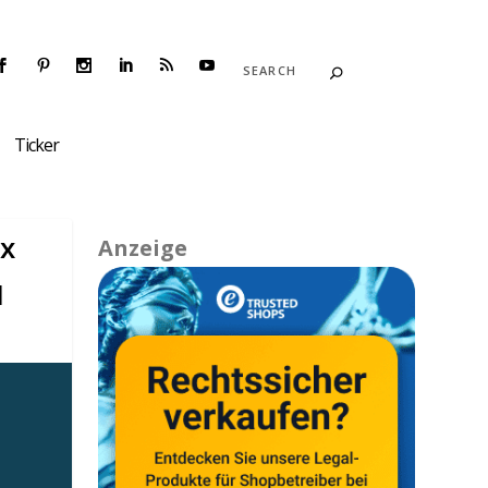
Ticker
ox
Anzeige
|