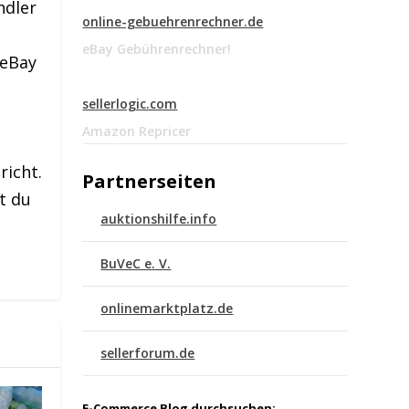
ndler
online-gebuehrenrechner.de
eBay Gebührenrechner!
 eBay
sellerlogic.com
Amazon Repricer
richt.
Partnerseiten
t du
auktionshilfe.info
BuVeC e. V.
onlinemarktplatz.de
sellerforum.de
E-Commerce Blog durchsuchen: