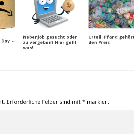
Nebenjob gesucht oder
Urteil: Pfand gehört
 Day –
zu vergeben? Hier geht
den Preis
was!
ht.
Erforderliche Felder sind mit
*
markiert