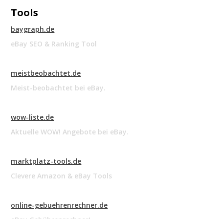
Tools
baygraph.de
eBay SEO & Ranking Tool
meistbeobachtet.de
Meist-beobachtet bei eBay.
wow-liste.de
Aktuelle WOW! Angebote bei eBay.
marktplatz-tools.de
Clevere Amazon & eBay Tools
online-gebuehrenrechner.de