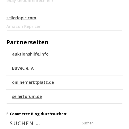
eBay Gebührenrechner!
sellerlogic.com
Amazon Repricer
Partnerseiten
auktionshilfe.info
BuVeC e. V.
onlinemarktplatz.de
sellerforum.de
E-Commerce Blog durchsuchen:
Suchen