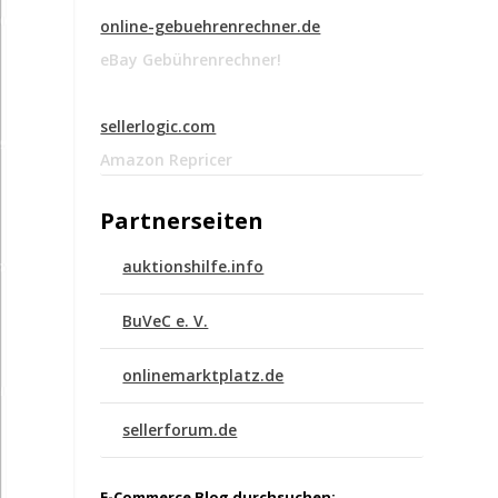
online-gebuehrenrechner.de
eBay Gebührenrechner!
sellerlogic.com
Amazon Repricer
Partnerseiten
auktionshilfe.info
BuVeC e. V.
onlinemarktplatz.de
sellerforum.de
E-Commerce Blog durchsuchen: