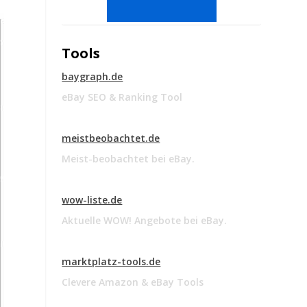
Tools
baygraph.de
eBay SEO & Ranking Tool
meistbeobachtet.de
Meist-beobachtet bei eBay.
wow-liste.de
Aktuelle WOW! Angebote bei eBay.
marktplatz-tools.de
Clevere Amazon & eBay Tools