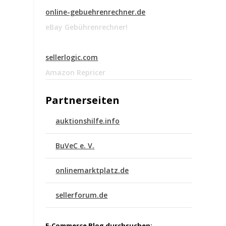
online-gebuehrenrechner.de
eBay Gebührenrechner!
sellerlogic.com
Amazon Repricer
Partnerseiten
auktionshilfe.info
BuVeC e. V.
onlinemarktplatz.de
sellerforum.de
E-Commerce Blog durchsuchen: