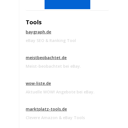
Tools
baygraph.de
eBay SEO & Ranking Tool
meistbeobachtet.de
Meist-beobachtet bei eBay.
wow-liste.de
Aktuelle WOW! Angebote bei eBay.
marktplatz-tools.de
Clevere Amazon & eBay Tools