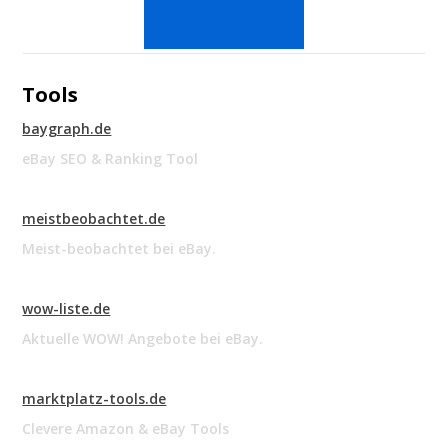
Tools
baygraph.de
eBay SEO & Ranking Tool
meistbeobachtet.de
Meist-beobachtet bei eBay.
wow-liste.de
Aktuelle WOW! Angebote bei eBay.
marktplatz-tools.de
Clevere Amazon & eBay Tools