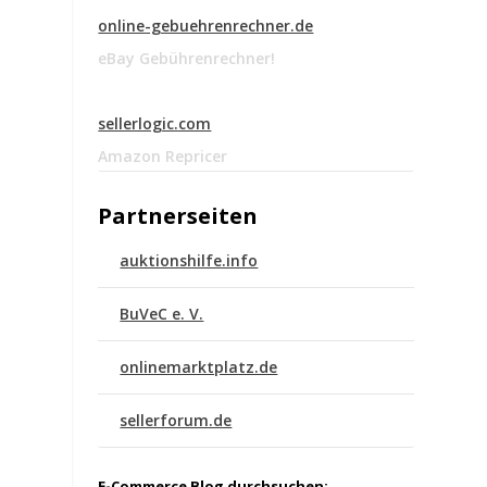
online-gebuehrenrechner.de
eBay Gebührenrechner!
sellerlogic.com
Amazon Repricer
Partnerseiten
auktionshilfe.info
BuVeC e. V.
onlinemarktplatz.de
sellerforum.de
E-Commerce Blog durchsuchen: