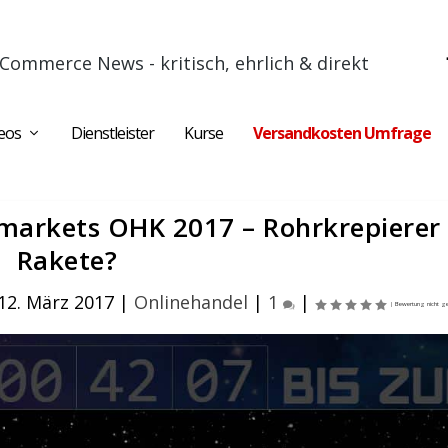
Commerce News - kritisch, ehrlich & direkt
eos
Dienstleister
Kurse
Versandkosten Umfrage
markets OHK 2017 – Rohrkrepierer
Rakete?
12. März 2017
|
Onlinehandel
|
1
|