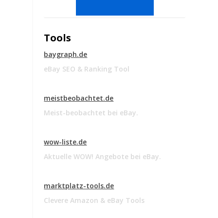
Tools
baygraph.de
eBay SEO & Ranking Tool
meistbeobachtet.de
Meist-beobachtet bei eBay.
wow-liste.de
Aktuelle WOW! Angebote bei eBay.
marktplatz-tools.de
Clevere Amazon & eBay Tools