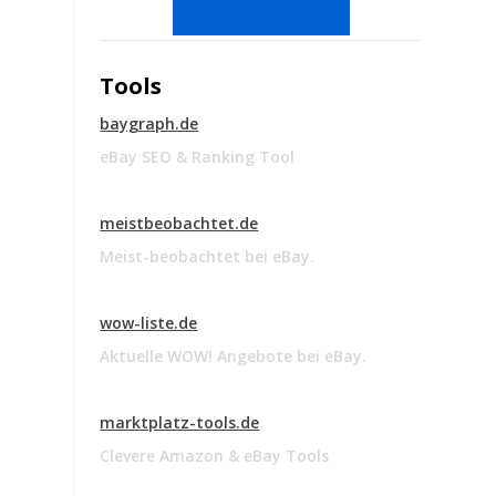
Tools
baygraph.de
eBay SEO & Ranking Tool
meistbeobachtet.de
Meist-beobachtet bei eBay.
wow-liste.de
Aktuelle WOW! Angebote bei eBay.
marktplatz-tools.de
Clevere Amazon & eBay Tools