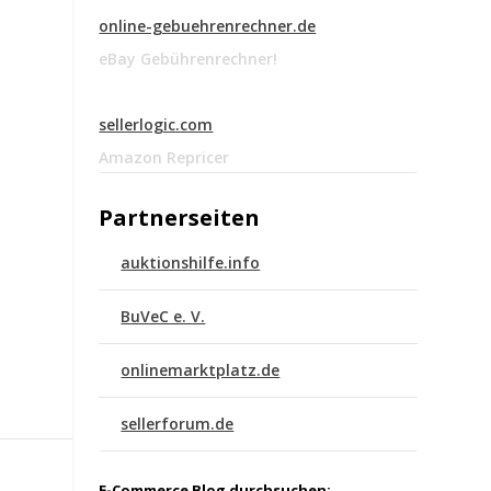
online-gebuehrenrechner.de
eBay Gebührenrechner!
sellerlogic.com
Amazon Repricer
Partnerseiten
auktionshilfe.info
BuVeC e. V.
onlinemarktplatz.de
sellerforum.de
E-Commerce Blog durchsuchen: