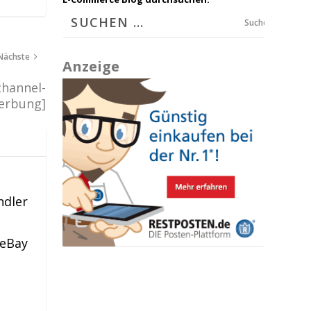
Suchen
Nächste
Anzeige
channel-
erbung]
ndler
 eBay