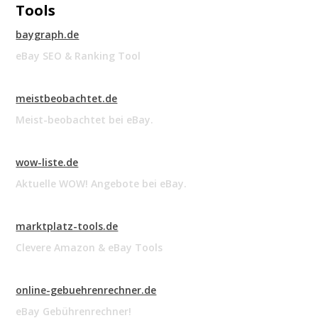
Tools
baygraph.de
eBay SEO & Ranking Tool
meistbeobachtet.de
Meist-beobachtet bei eBay.
wow-liste.de
Aktuelle WOW! Angebote bei eBay.
marktplatz-tools.de
Clevere Amazon & eBay Tools
online-gebuehrenrechner.de
eBay Gebührenrechner!