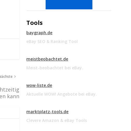
Tools
baygraph.de
eBay SEO & Ranking Tool
meistbeobachtet.de
Meist-beobachtet bei eBay.
Nächste
wow-liste.de
htzeitig
Aktuelle WOW! Angebote bei eBay.
den kann
marktplatz-tools.de
Clevere Amazon & eBay Tools