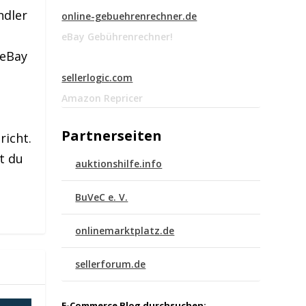
ndler
online-gebuehrenrechner.de
eBay Gebührenrechner!
 eBay
sellerlogic.com
Amazon Repricer
Partnerseiten
richt.
t du
auktionshilfe.info
BuVeC e. V.
onlinemarktplatz.de
sellerforum.de
E-Commerce Blog durchsuchen: