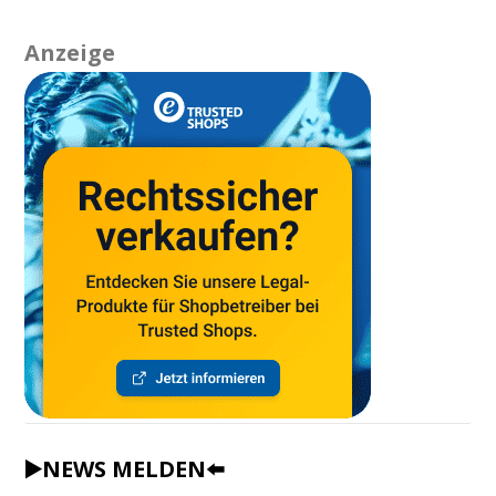
Anzeige
▶️NEWS MELDEN⬅️