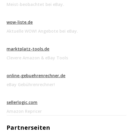
Meist-beobachtet bei eBay.
wow-liste.de
Aktuelle WOW! Angebote bei eBay.
marktplatz-tools.de
Clevere Amazon & eBay Tools
online-gebuehrenrechner.de
eBay Gebührenrechner!
sellerlogic.com
Amazon Repricer
Partnerseiten