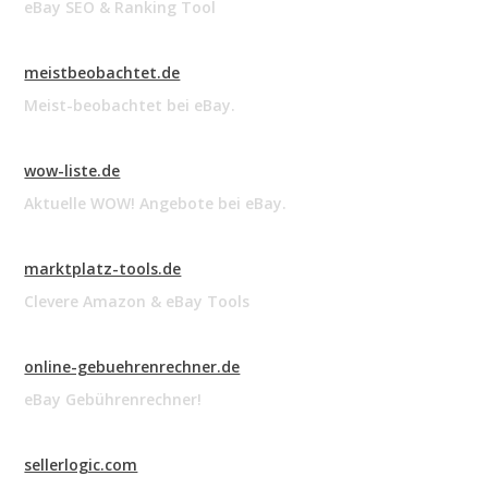
eBay SEO & Ranking Tool
meistbeobachtet.de
Meist-beobachtet bei eBay.
wow-liste.de
Aktuelle WOW! Angebote bei eBay.
marktplatz-tools.de
Clevere Amazon & eBay Tools
online-gebuehrenrechner.de
eBay Gebührenrechner!
sellerlogic.com