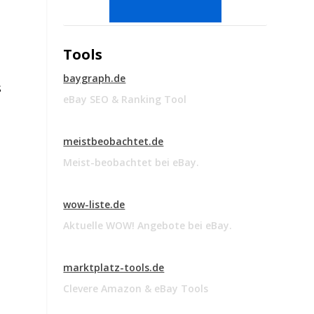
Tools
baygraph.de
s
eBay SEO & Ranking Tool
meistbeobachtet.de
Meist-beobachtet bei eBay.
wow-liste.de
Aktuelle WOW! Angebote bei eBay.
marktplatz-tools.de
Clevere Amazon & eBay Tools