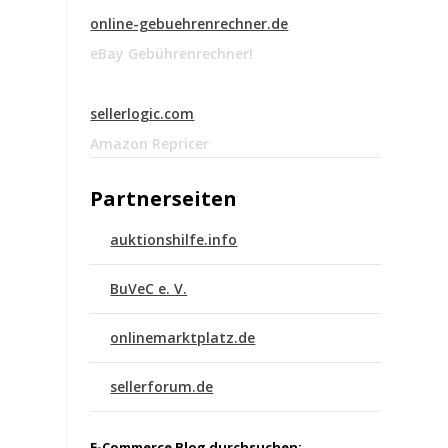
online-gebuehrenrechner.de
eBay Gebührenrechner!
sellerlogic.com
Amazon Repricer
Partnerseiten
auktionshilfe.info
BuVeC e. V.
onlinemarktplatz.de
sellerforum.de
E-Commerce Blog durchsuchen: