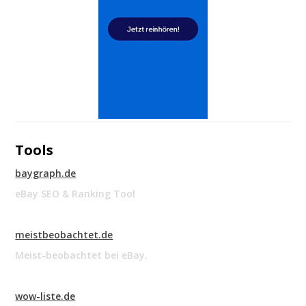
Tools
baygraph.de
eBay SEO & Ranking Tool
meistbeobachtet.de
Meist-beobachtet bei eBay.
wow-liste.de