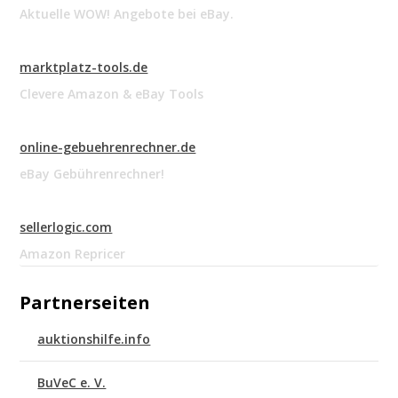
Aktuelle WOW! Angebote bei eBay.
marktplatz-tools.de
Clevere Amazon & eBay Tools
online-gebuehrenrechner.de
eBay Gebührenrechner!
sellerlogic.com
Amazon Repricer
Partnerseiten
auktionshilfe.info
BuVeC e. V.