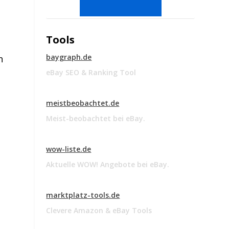
Tools
baygraph.de
h
eBay SEO & Ranking Tool
meistbeobachtet.de
Meist-beobachtet bei eBay.
wow-liste.de
Aktuelle WOW! Angebote bei eBay.
marktplatz-tools.de
Clevere Amazon & eBay Tools