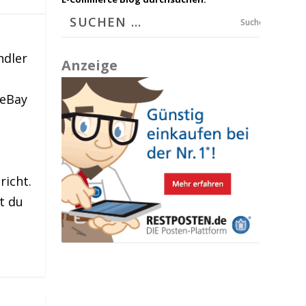
Suchen
ndler
Anzeige
 eBay
richt.
t du