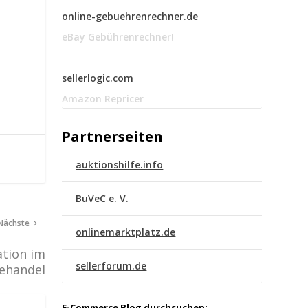
online-gebuehrenrechner.de
eBay Gebührenrechner!
sellerlogic.com
Amazon Repricer
Partnerseiten
auktionshilfe.info
BuVeC e. V.
Nächste
onlinemarktplatz.de
tion im
sellerforum.de
ehandel
E-Commerce Blog durchsuchen: