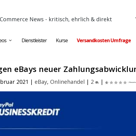
Commerce News - kritisch, ehrlich & direkt
eos
Dienstleister
Kurse
Versandkosten Umfrage
gen eBays neuer Zahlungsabwicklu
ebruar 2021
|
eBay
,
Onlinehandel
|
2
|