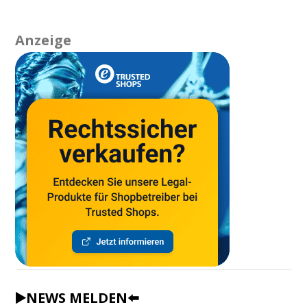
Anzeige
▶️NEWS MELDEN⬅️