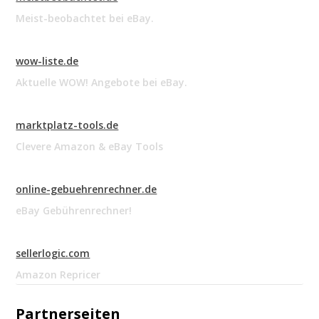
Meist-beobachtet bei eBay.
wow-liste.de
Aktuelle WOW! Angebote bei eBay.
marktplatz-tools.de
Clevere Amazon & eBay Tools
online-gebuehrenrechner.de
eBay Gebührenrechner!
sellerlogic.com
Amazon Repricer
Partnerseiten