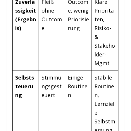
Zuverlä
Fleiß
Outcom
Klare
ssigkeit
ohne
e, wenig
Prioritä
(Ergebn
Outcom
Priorisie
ten,
is)
e
rung
Risiko-
&
Stakeho
lder-
Mgmt
Selbsts
Stimmu
Einige
Stabile
teueru
ngsgest
Routine
Routine
ng
euert
n
n,
Lernziel
e,
Selbstm
essung