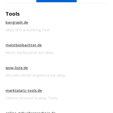
Tools
baygraph.de
eBay SEO & Ranking Tool
meistbeobachtet.de
Meist-beobachtet bei eBay.
wow-liste.de
Aktuelle WOW! Angebote bei eBay.
marktplatz-tools.de
Clevere Amazon & eBay Tools