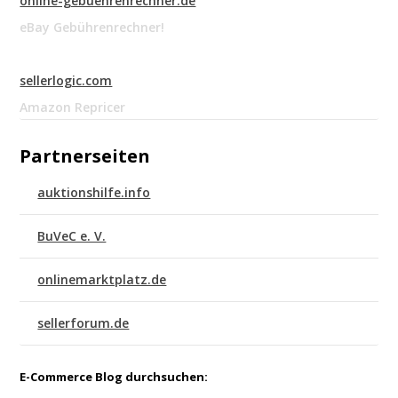
online-gebuehrenrechner.de
eBay Gebührenrechner!
sellerlogic.com
Amazon Repricer
Partnerseiten
auktionshilfe.info
BuVeC e. V.
onlinemarktplatz.de
sellerforum.de
E-Commerce Blog durchsuchen: