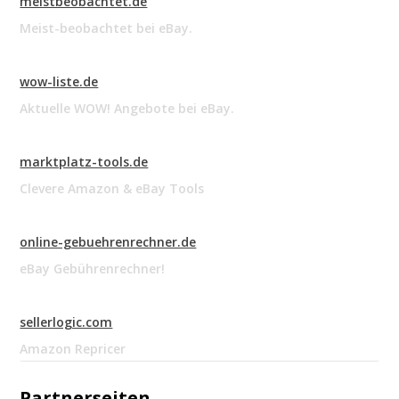
meistbeobachtet.de
Meist-beobachtet bei eBay.
wow-liste.de
Aktuelle WOW! Angebote bei eBay.
marktplatz-tools.de
Clevere Amazon & eBay Tools
online-gebuehrenrechner.de
eBay Gebührenrechner!
sellerlogic.com
Amazon Repricer
Partnerseiten