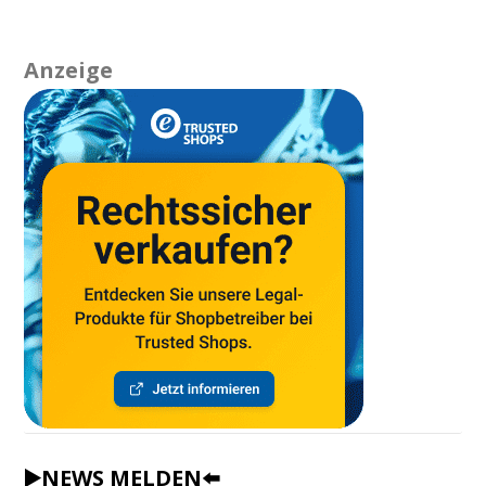
Anzeige
▶️NEWS MELDEN⬅️