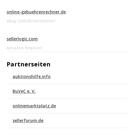
online-gebuehrenrechner.de
eBay Gebührenrechner!
sellerlogic.com
Amazon Repricer
Partnerseiten
auktionshilfe.info
BuVeC e. V.
onlinemarktplatz.de
sellerforum.de