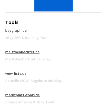
Tools
baygraph.de
eBay SEO & Ranking Tool
meistbeobachtet.de
Meist-beobachtet bei eBay.
wow-liste.de
Aktuelle WOW! Angebote bei eBay.
marktplatz-tools.de
Clevere Amazon & eBay Tools