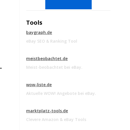
Tools
baygraph.de
eBay SEO & Ranking Tool
meistbeobachtet.de
Meist-beobachtet bei eBay.
wow-liste.de
Aktuelle WOW! Angebote bei eBay.
marktplatz-tools.de
Clevere Amazon & eBay Tools