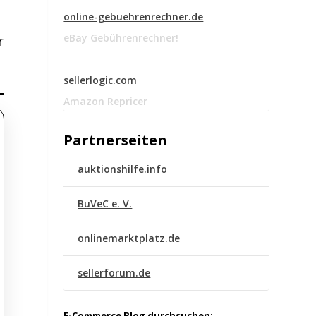
online-gebuehrenrechner.de
eBay Gebührenrechner!
r
sellerlogic.com
Amazon Repricer
Partnerseiten
auktionshilfe.info
BuVeC e. V.
onlinemarktplatz.de
sellerforum.de
E-Commerce Blog durchsuchen: