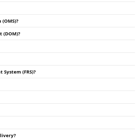
m (OMS)?
t (DOM)?
t System (FRS)?
livery?