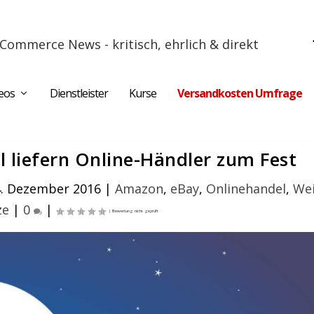
Commerce News - kritisch, ehrlich & direkt
eos
Dienstleister
Kurse
Versandkosten Umfrage
ll liefern Online-Händler zum Fest
4. Dezember 2016
|
Amazon
,
eBay
,
Onlinehandel
,
Wei
ze
|
0
|