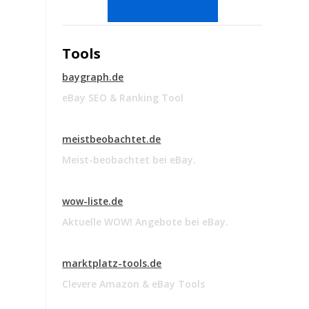
Tools
baygraph.de
eBay SEO & Ranking Tool
meistbeobachtet.de
Meist-beobachtet bei eBay.
wow-liste.de
Aktuelle WOW! Angebote bei eBay.
marktplatz-tools.de
Clevere Amazon & eBay Tools