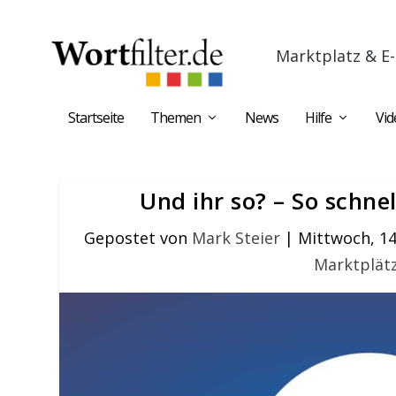
Marktplatz & E-
Startseite
Themen
News
Hilfe
Vid
Und ihr so? – So schne
Gepostet von
Mark Steier
|
Mittwoch, 1
Marktplät