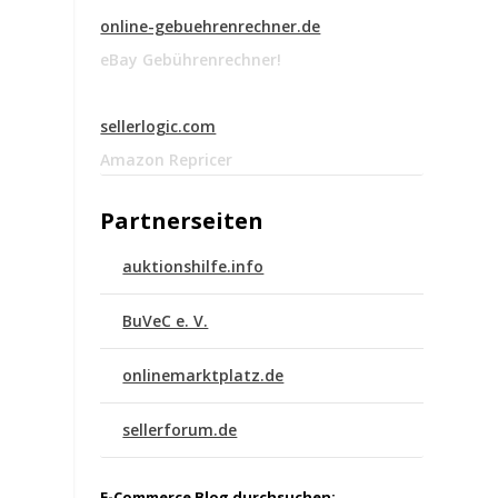
online-gebuehrenrechner.de
eBay Gebührenrechner!
sellerlogic.com
Amazon Repricer
Partnerseiten
auktionshilfe.info
BuVeC e. V.
onlinemarktplatz.de
sellerforum.de
E-Commerce Blog durchsuchen: