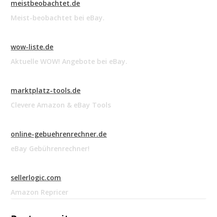
meistbeobachtet.de
Meist-beobachtet bei eBay.
wow-liste.de
Aktuelle WOW! Angebote bei eBay.
marktplatz-tools.de
Clevere Amazon & eBay Tools
online-gebuehrenrechner.de
eBay Gebührenrechner!
sellerlogic.com
Amazon Repricer