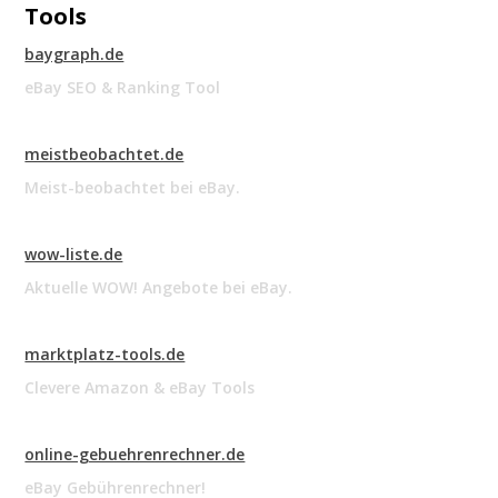
Tools
baygraph.de
eBay SEO & Ranking Tool
meistbeobachtet.de
Meist-beobachtet bei eBay.
wow-liste.de
Aktuelle WOW! Angebote bei eBay.
marktplatz-tools.de
Clevere Amazon & eBay Tools
online-gebuehrenrechner.de
eBay Gebührenrechner!