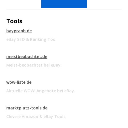
Tools
baygraph.de
eBay SEO & Ranking Tool
meistbeobachtet.de
Meist-beobachtet bei eBay.
wow-liste.de
Aktuelle WOW! Angebote bei eBay.
marktplatz-tools.de
Clevere Amazon & eBay Tools