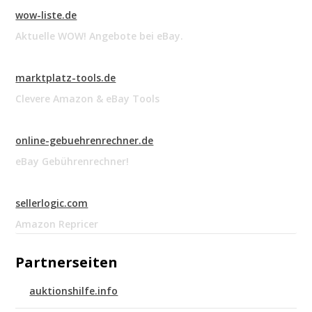
wow-liste.de
Aktuelle WOW! Angebote bei eBay.
marktplatz-tools.de
Clevere Amazon & eBay Tools
online-gebuehrenrechner.de
eBay Gebührenrechner!
sellerlogic.com
Amazon Repricer
Partnerseiten
auktionshilfe.info