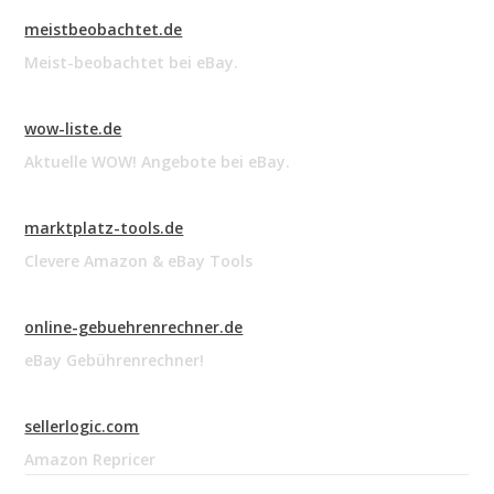
meistbeobachtet.de
Meist-beobachtet bei eBay.
wow-liste.de
Aktuelle WOW! Angebote bei eBay.
marktplatz-tools.de
Clevere Amazon & eBay Tools
online-gebuehrenrechner.de
eBay Gebührenrechner!
sellerlogic.com
Amazon Repricer