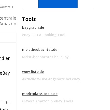
Nächste
entrale
Tools
n Amazon
baygraph.de
eBay SEO & Ranking Tool
meistbeobachtet.de
Meist-beobachtet bei eBay.
ndler
wow-liste.de
 eBay
Aktuelle WOW! Angebote bei eBay.
marktplatz-tools.de
Clevere Amazon & eBay Tools
richt.
t du