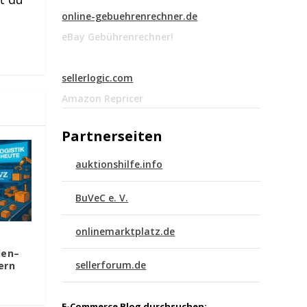
online-gebuehrenrechner.de
eBay Gebührenrechner!
sellerlogic.com
Amazon Repricer
Partnerseiten
auktionshilfe.info
BuVeC e. V.
onlinemarktplatz.de
len–
sellerforum.de
ern
E-Commerce Blog durchsuchen: